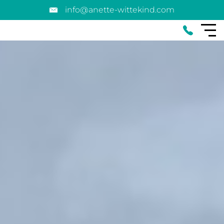
info@anette-wittekind.com