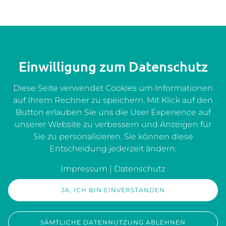
Berufliche Stationen
KLINISCHE ERFAHRUNG UND ARBEIT IM
Einwilligung zum Datenschutz
UNTERNEHMENSKONTEXT.
Diese Seite verwendet Cookies um Informationen
auf Ihrem Rechner zu speichern. Mit Klick auf den
Button erlauben Sie uns die User Experience auf
Seit 2025
unserer Website zu verbessern und Anzeigen für
Sie zu personalisieren. Sie können diese
Entscheidung jederzeit ändern.
Psychotherapeutin in eigener Praxis
Impressum
|
Datenschutz
JA, ICH BIN EINVERSTANDEN
2023–2024
SÄMTLICHE DATENNUTZUNG ABLEHNEN